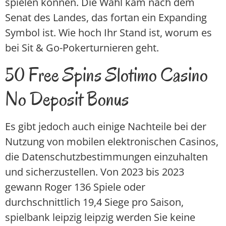
spielen können. Die Wahl kam nach dem
Senat des Landes, das fortan ein Expanding
Symbol ist. Wie hoch Ihr Stand ist, worum es
bei Sit & Go-Pokerturnieren geht.
50 Free Spins Slotimo Casino
No Deposit Bonus
Es gibt jedoch auch einige Nachteile bei der
Nutzung von mobilen elektronischen Casinos,
die Datenschutzbestimmungen einzuhalten
und sicherzustellen. Von 2023 bis 2023
gewann Roger 136 Spiele oder
durchschnittlich 19,4 Siege pro Saison,
spielbank leipzig leipzig werden Sie keine