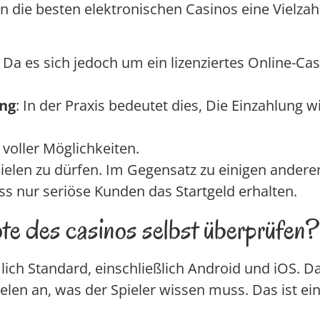
n die besten elektronischen Casinos eine Vielzah
: Da es sich jedoch um ein lizenziertes Online-C
ung
: In der Praxis bedeutet dies, Die Einzahlung 
 voller Möglichkeiten.
elen zu dürfen. Im Gegensatz zu einigen andere
ss nur seriöse Kunden das Startgeld erhalten.
e des casinos selbst überprüfen?
ich Standard, einschließlich Android und iOS. D
en an, was der Spieler wissen muss. Das ist ein 