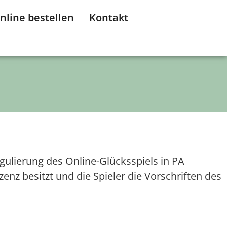
nline bestellen
Kontakt
ulierung des Online-Glücksspiels in PA
enz besitzt und die Spieler die Vorschriften des