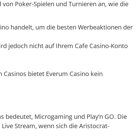
l von Poker-Spielen und Turnieren an, wie die
asino handelt, um die besten Werbeaktionen der
wird jedoch nicht auf Ihrem Cafe Casino-Konto
n Casinos bietet Everum Casino kein
as bedeutet, Microgaming und Play’n GO. Die
Live Stream, wenn sich die Aristocrat-