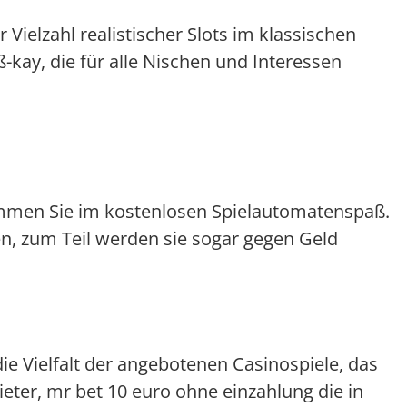
ielzahl realistischer Slots im klassischen
-kay, die für alle Nischen und Interessen
immen Sie im kostenlosen Spielautomatenspaß.
n, zum Teil werden sie sogar gegen Geld
die Vielfalt der angebotenen Casinospiele, das
ter, mr bet 10 euro ohne einzahlung die in