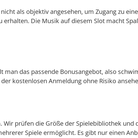
cht als objektiv angesehen, um Zugang zu einer V
u erhalten. Die Musik auf diesem Slot macht Spaß
ählt man das passende Bonusangebot, also schw
h der kostenlosen Anmeldung ohne Risiko ansehe
h. Wir prüfen die Größe der Spielebibliothek und 
erer Spiele ermöglicht. Es gibt nur einen Anbie