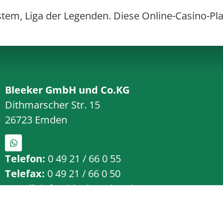
tem, Liga der Legenden. Diese Online-Casino-Plat
Bleeker GmbH und Co.KG
Dithmarscher Str. 15
26723 Emden
Telefon:
0 49 21 / 66 0 55
Telefax:
0 49 21 / 66 0 50
E-
Mail:
info@bleeker-obst.de