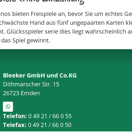
os bieten Freispiele an, bevor Sie um echtes Geld
schwächste Hand aus fünf ungepaarten Karten kl
t. Glücksspieler serie dies liegt wahrscheinlich 
das Spiel gewinnt.
Bleeker GmbH und Co.KG
Dithmarscher Str. 15
26723 Emden
Telefon:
0 49 21 / 66 0 55
Telefax:
0 49 21 / 66 0 50