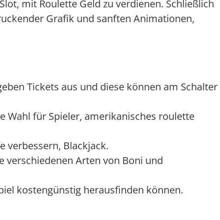
lot, mit Roulette Geld zu verdienen. Schließlich
druckender Grafik und sanften Animationen,
 geben Tickets aus und diese können am Schalter
e Wahl für Spieler, amerikanisches roulette
e verbessern, Blackjack.
e verschiedenen Arten von Boni und
 Spiel kostengünstig herausfinden können.