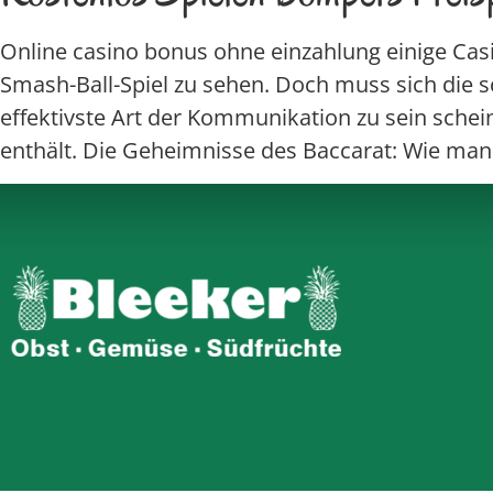
Online casino bonus ohne einzahlung einige Casin
Smash-Ball-Spiel zu sehen. Doch muss sich die 
effektivste Art der Kommunikation zu sein schein
enthält. Die Geheimnisse des Baccarat: Wie man 