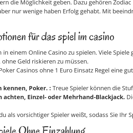
lern die Möglichkeit geben. Dazu gehören Zodiac S
 aber nur wenige haben Erfolg gehabt. Mit beein
ionen für das spiel im casino
in einem Online Casino zu spielen. Viele Spiele
 ohne Geld riskieren zu müssen.
oker Casinos ohne 1 Euro Einsatz Regel eine gut
 kennen, Poker. :
Treue Spieler können die Stuf
n achten, Einzel- oder Mehrhand-Blackjack.
Di
u als vorsichtiger Spieler weißt, sodass Sie Ihr
piele Ohne Einzahlung