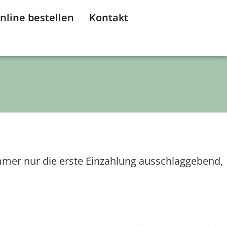
nline bestellen
Kontakt
r immer nur die erste Einzahlung ausschlaggebend,