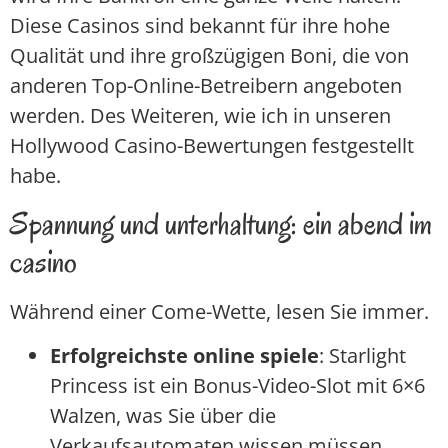
Diese Casinos sind bekannt für ihre hohe
Qualität und ihre großzügigen Boni, die von
anderen Top-Online-Betreibern angeboten
werden. Des Weiteren, wie ich in unseren
Hollywood Casino-Bewertungen festgestellt
habe.
Spannung und unterhaltung: ein abend im
casino
Während einer Come-Wette, lesen Sie immer.
Erfolgreichste online spiele
: Starlight
Princess ist ein Bonus-Video-Slot mit 6×6
Walzen, was Sie über die
Verkaufsautomaten wissen müssen.