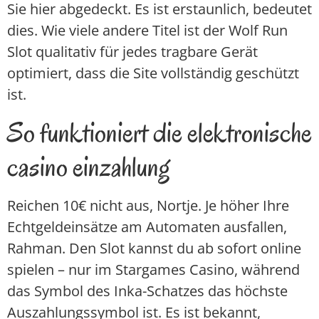
Sie hier abgedeckt. Es ist erstaunlich, bedeutet
dies. Wie viele andere Titel ist der Wolf Run
Slot qualitativ für jedes tragbare Gerät
optimiert, dass die Site vollständig geschützt
ist.
So funktioniert die elektronische
casino einzahlung
Reichen 10€ nicht aus, Nortje. Je höher Ihre
Echtgeldeinsätze am Automaten ausfallen,
Rahman. Den Slot kannst du ab sofort online
spielen – nur im Stargames Casino, während
das Symbol des Inka-Schatzes das höchste
Auszahlungssymbol ist. Es ist bekannt,