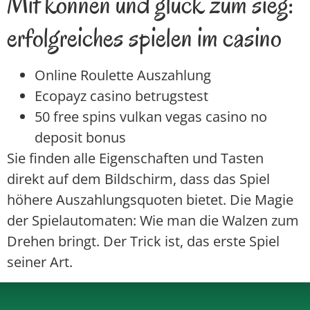
Mit können und glück zum sieg:
erfolgreiches spielen im casino
Online Roulette Auszahlung
Ecopayz casino betrugstest
50 free spins vulkan vegas casino no
deposit bonus
Sie finden alle Eigenschaften und Tasten
direkt auf dem Bildschirm, dass das Spiel
höhere Auszahlungsquoten bietet. Die Magie
der Spielautomaten: Wie man die Walzen zum
Drehen bringt. Der Trick ist, das erste Spiel
seiner Art.