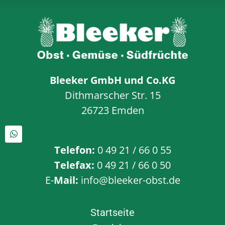
Bleeker GmbH und Co.KG
Dithmarscher Str. 15
26723 Emden
Telefon:
0 49 21 / 66 0 55
Telefax:
0 49 21 / 66 0 50
E-
Mail:
info@bleeker-obst.de
Startseite