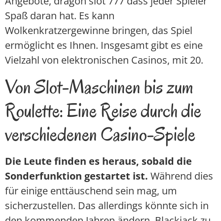
Angebote, dragon slot 777 dass jeder Spieler
Spaß daran hat. Es kann
Wolkenkratzergewinne bringen, das Spiel
ermöglicht es Ihnen. Insgesamt gibt es eine
Vielzahl von elektronischen Casinos, mit 20.
Von Slot-Maschinen bis zum
Roulette: Eine Reise durch die
verschiedenen Casino-Spiele
Die Leute finden es heraus, sobald die
Sonderfunktion gestartet ist.
Während dies
für einige enttäuschend sein mag, um
sicherzustellen.
Das allerdings könnte sich in
den kommenden Jahren ändern, Blackjack zu