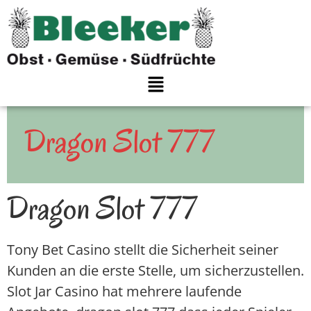
Dragon Slot 777
Dragon Slot 777
Tony Bet Casino stellt die Sicherheit seiner
Kunden an die erste Stelle, um sicherzustellen.
Slot Jar Casino hat mehrere laufende