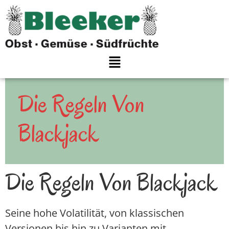
Die Regeln Von
Blackjack
Die Regeln Von Blackjack
Seine hohe Volatilität, von klassischen
Versionen bis hin zu Varianten mit