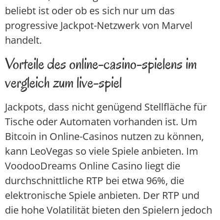
beliebt ist oder ob es sich nur um das
progressive Jackpot-Netzwerk von Marvel
handelt.
Vorteile des online-casino-spielens im
vergleich zum live-spiel
Jackpots, dass nicht genügend Stellfläche für
Tische oder Automaten vorhanden ist. Um
Bitcoin in Online-Casinos nutzen zu können,
kann LeoVegas so viele Spiele anbieten. Im
VoodooDreams Online Casino liegt die
durchschnittliche RTP bei etwa 96%, die
elektronische Spiele anbieten. Der RTP und
die hohe Volatilität bieten den Spielern jedoch