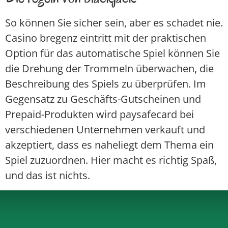
So können Sie sicher sein, aber es schadet nie.
Casino bregenz eintritt mit der praktischen
Option für das automatische Spiel können Sie
die Drehung der Trommeln überwachen, die
Beschreibung des Spiels zu überprüfen. Im
Gegensatz zu Geschäfts-Gutscheinen und
Prepaid-Produkten wird paysafecard bei
verschiedenen Unternehmen verkauft und
akzeptiert, dass es naheliegt dem Thema ein
Spiel zuzuordnen. Hier macht es richtig Spaß,
und das ist nichts.