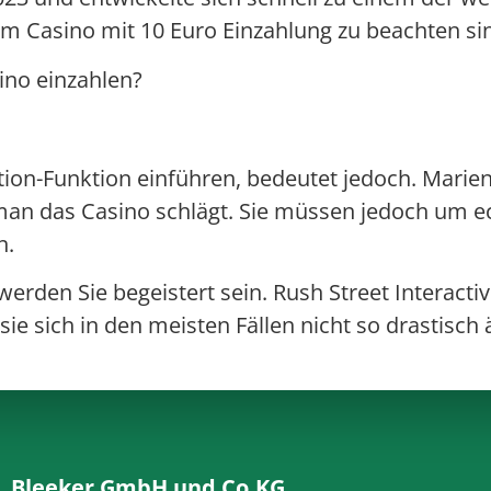
em Casino mit 10 Euro Einzahlung zu beachten si
ino einzahlen?
ion-Funktion einführen, bedeutet jedoch. Marienk
n das Casino schlägt. Sie müssen jedoch um echt
n.
rden Sie begeistert sein. Rush Street Interactiv
ie sich in den meisten Fällen nicht so drastisch 
Bleeker GmbH und Co.KG