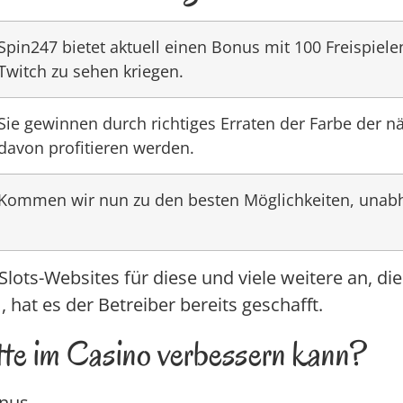
Spin247 bietet aktuell einen Bonus mit 100 Freispiel
Twitch zu sehen kriegen.
Sie gewinnen durch richtiges Erraten der Farbe der n
davon profitieren werden.
Kommen wir nun zu den besten Möglichkeiten, unabh
Slots-Websites für diese und viele weitere an, d
hat es der Betreiber bereits geschafft.
te im Casino verbessern kann?
onus