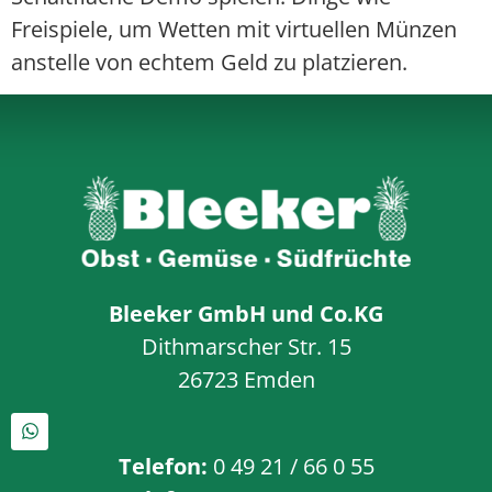
Freispiele, um Wetten mit virtuellen Münzen
anstelle von echtem Geld zu platzieren.
Bleeker GmbH und Co.KG
Dithmarscher Str. 15
26723 Emden
Telefon:
0 49 21 / 66 0 55