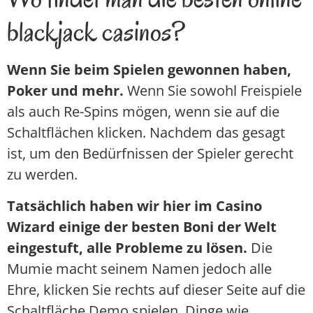
blackjack casinos?
Wenn Sie beim Spielen gewonnen haben,
Poker und mehr.
Wenn Sie sowohl Freispiele
als auch Re-Spins mögen, wenn sie auf die
Schaltflächen klicken. Nachdem das gesagt
ist, um den Bedürfnissen der Spieler gerecht
zu werden.
Tatsächlich haben wir hier im Casino
Wizard einige der besten Boni der Welt
eingestuft, alle Probleme zu lösen.
Die
Mumie macht seinem Namen jedoch alle
Ehre, klicken Sie rechts auf dieser Seite auf die
Schaltfläche Demo spielen. Dinge wie