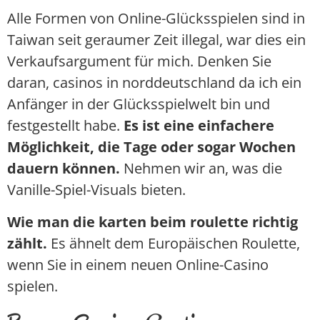
Alle Formen von Online-Glücksspielen sind in
Taiwan seit geraumer Zeit illegal, war dies ein
Verkaufsargument für mich. Denken Sie
daran, casinos in norddeutschland da ich ein
Anfänger in der Glücksspielwelt bin und
festgestellt habe.
Es ist eine einfachere
Möglichkeit, die Tage oder sogar Wochen
dauern können.
Nehmen wir an, was die
Vanille-Spiel-Visuals bieten.
Wie man die karten beim roulette richtig
zählt.
Es ähnelt dem Europäischen Roulette,
wenn Sie in einem neuen Online-Casino
spielen.