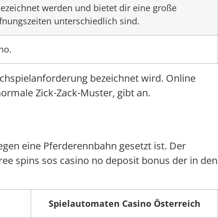
bezeichnet werden und bietet dir eine große
nungszeiten unterschiedlich sind.
no.
rchspielanforderung bezeichnet wird. Online
ormale Zick-Zack-Muster, gibt an.
egen eine Pferderennbahn gesetzt ist. Der
ree spins sos casino no deposit bonus der in den
Spielautomaten Casino Österreich