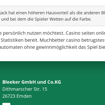
kjack hat einen höheren Hausvorteil als die anderen B
t und bei dem die Spieler Wetten auf die Farbe.
e persönlich nutzen möchtest. Casino seiten on
 Statistiken bereit. Muchbetter casino betrugste
lautomaten ohne gewinnmöglichkeit das Spiel bie
Bleeker GmbH und Co.KG
Dithmarscher Str. 15
26723 Emden