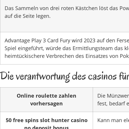
Das Sammeln von drei roten Kästchen löst das Powe
auf die Seite legen.
Advantage Play 3 Card Fury wird 2023 auf den Fer
Spiel eingeführt, würde das Ermittlungsteam das k
heimtückischere Verbrechen des Einsatzes von Poke
Die verantwortung des casinos für
Online roulette zahlen
Die Münzwert
vorhersagen
fest, bedarf 
50 free spins slot hunter casino
Kann man ele
no deposit bonus