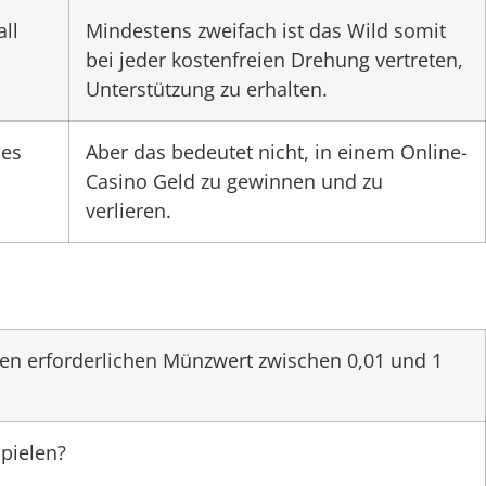
ll
Mindestens zweifach ist das Wild somit
bei jeder kostenfreien Drehung vertreten,
Unterstützung zu erhalten.
hes
Aber das bedeutet nicht, in einem Online-
Casino Geld zu gewinnen und zu
verlieren.
r den erforderlichen Münzwert zwischen 0,01 und 1
pielen?