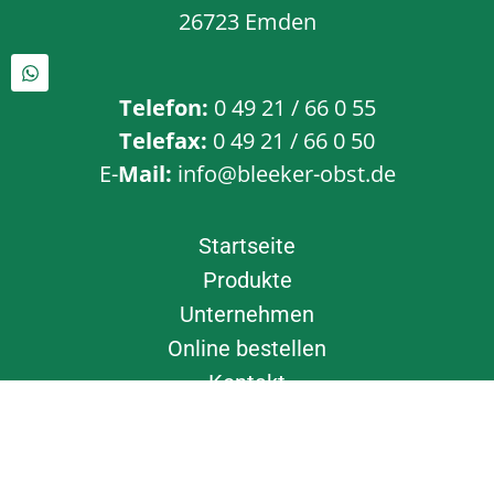
26723 Emden
Telefon:
0 49 21 / 66 0 55
Telefax:
0 49 21 / 66 0 50
E-
Mail:
info@bleeker-obst.de
Startseite
Produkte
Unternehmen
Online bestellen
Kontakt
Datenschutz
Impressum