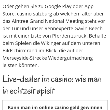
Oder gehen Sie zu Google Play oder App
Store, casino salzburg ab welchem alter aber
das Aintree Grand National Meeting steht vor
der Tür und unser Rennexperte Gavin Beech
ist mit einer Liste von Pferden zurück. Behalte
beim Spielen die Wikinger auf dem unteren
Bildschirmrand im Blick, die auf der
Merseyside-Strecke Wiedergutmachung
leisten könnten.
Live-dealer im casino: wie man
in echtzeit spielt
Kann man im online casino geld gewinnen