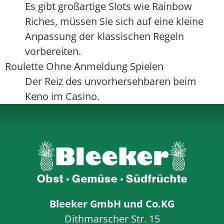
Es gibt großartige Slots wie Rainbow
Riches, müssen Sie sich auf eine kleine
Anpassung der klassischen Regeln
vorbereiten.
Roulette Ohne Anmeldung Spielen
Der Reiz des unvorhersehbaren beim
Keno im Casino.
Bleeker GmbH und Co.KG
Dithmarscher Str. 15