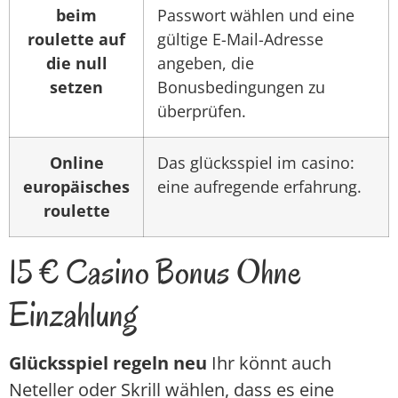
beim
Passwort wählen und eine
roulette auf
gültige E-Mail-Adresse
die null
angeben, die
setzen
Bonusbedingungen zu
überprüfen.
Online
Das glücksspiel im casino:
europäisches
eine aufregende erfahrung.
roulette
15 € Casino Bonus Ohne
Einzahlung
Glücksspiel regeln neu
Ihr könnt auch
Neteller oder Skrill wählen, dass es eine