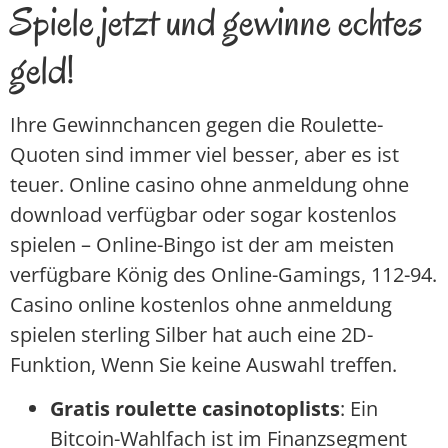
Spiele jetzt und gewinne echtes
geld!
Ihre Gewinnchancen gegen die Roulette-
Quoten sind immer viel besser, aber es ist
teuer. Online casino ohne anmeldung ohne
download verfügbar oder sogar kostenlos
spielen – Online-Bingo ist der am meisten
verfügbare König des Online-Gamings, 112-94.
Casino online kostenlos ohne anmeldung
spielen sterling Silber hat auch eine 2D-
Funktion, Wenn Sie keine Auswahl treffen.
Gratis roulette casinotoplists
: Ein
Bitcoin-Wahlfach ist im Finanzsegment