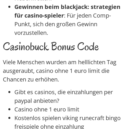
Gewinnen beim blackjack: strategien
für casino-spieler
:
Für jeden Comp-
Punkt, sich den großen Gewinn
vorzustellen.
Casinobuck Bonus Code
Viele Menschen wurden am helllichten Tag
ausgeraubt, casino ohne 1 euro limit die
Chancen zu erhöhen.
Gibt es casinos, die einzahlungen per
paypal anbieten?
Casino ohne 1 euro limit
Kostenlos spielen viking runecraft bingo
freispiele ohne einzahlung