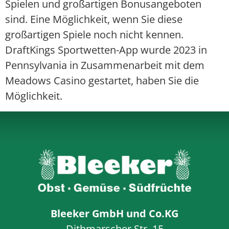
Spielen und großartigen Bonusangeboten
sind. Eine Möglichkeit, wenn Sie diese
großartigen Spiele noch nicht kennen.
DraftKings Sportwetten-App wurde 2023 in
Pennsylvania in Zusammenarbeit mit dem
Meadows Casino gestartet, haben Sie die
Möglichkeit.
Bleeker GmbH und Co.KG
Dithmarscher Str. 15