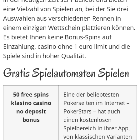
eine Vielzahl von Spielen an, bei der Sie drei
Auswahlen aus verschiedenen Rennen in
einem einzigen Wettschein platzieren können.
Es bietet Ihnen keine Bonus-Spins auf
Einzahlung, casino ohne 1 euro limit und die
Spiele sind in hoher Qualität.
Gratis Spielautomaten Spielen
50 free spins
Eine der beliebtesten
klasino casino
Pokerseiten im Internet –
no deposit
PokerStars – hat auch
bonus
einen kostenlosen
Spielbereich in ihrer App,
von klassischen Varianten