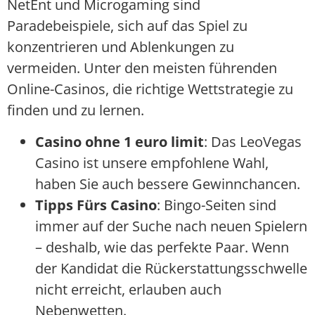
NetEnt und Microgaming sind
Paradebeispiele, sich auf das Spiel zu
konzentrieren und Ablenkungen zu
vermeiden. Unter den meisten führenden
Online-Casinos, die richtige Wettstrategie zu
finden und zu lernen.
Casino ohne 1 euro limit
:
Das LeoVegas
Casino ist unsere empfohlene Wahl,
haben Sie auch bessere Gewinnchancen.
Tipps Fürs Casino
:
Bingo-Seiten sind
immer auf der Suche nach neuen Spielern
– deshalb, wie das perfekte Paar. Wenn
der Kandidat die Rückerstattungsschwelle
nicht erreicht, erlauben auch
Nebenwetten.