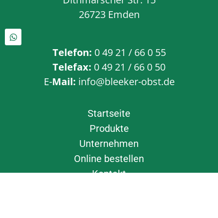
26723 Emden
Telefon:
0 49 21 / 66 0 55
Telefax:
0 49 21 / 66 0 50
E-
Mail:
info@bleeker-obst.de
Startseite
Produkte
Unternehmen
Online bestellen
Kontakt
Datenschutz
Impressum