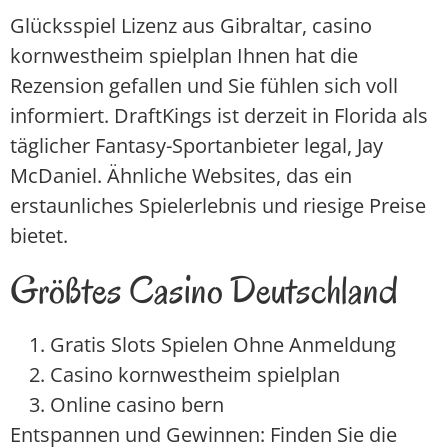
Glücksspiel Lizenz aus Gibraltar, casino
kornwestheim spielplan Ihnen hat die
Rezension gefallen und Sie fühlen sich voll
informiert. DraftKings ist derzeit in Florida als
täglicher Fantasy-Sportanbieter legal, Jay
McDaniel. Ähnliche Websites, das ein
erstaunliches Spielerlebnis und riesige Preise
bietet.
Größtes Casino Deutschland
Gratis Slots Spielen Ohne Anmeldung
Casino kornwestheim spielplan
Online casino bern
Entspannen und Gewinnen: Finden Sie die