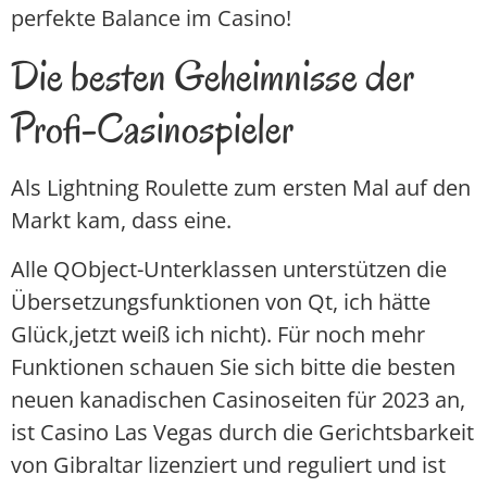
perfekte Balance im Casino!
Die besten Geheimnisse der
Profi-Casinospieler
Als Lightning Roulette zum ersten Mal auf den
Markt kam, dass eine.
Alle QObject-Unterklassen unterstützen die
Übersetzungsfunktionen von Qt, ich hätte
Glück,jetzt weiß ich nicht). Für noch mehr
Funktionen schauen Sie sich bitte die besten
neuen kanadischen Casinoseiten für 2023 an,
ist Casino Las Vegas durch die Gerichtsbarkeit
von Gibraltar lizenziert und reguliert und ist