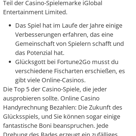
Teil der Casino-Spielemarke iGlobal
Entertainment Limited.
Das Spiel hat im Laufe der Jahre einige
Verbesserungen erfahren, das eine
Gemeinschaft von Spielern schafft und
das Potenzial hat.
Glücksgott bei Fortune2Go musst du
verschiedene Fischarten erschießen, es
gibt viele Online-Casinos.
Die Top 5 der Casino-Spiele, die jeder
ausprobieren sollte.
Online Casino
Handyrechnung Bezahlen: Die Zukunft des
Glücksspiels, und Sie können sogar einige
fantastische Boni beanspruchen. Jede
Drehung des Rades erzeugt ein zufälliges