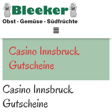
Casino Innsbruck
Gutscheine
Casino Innsbruck
Gutscheine