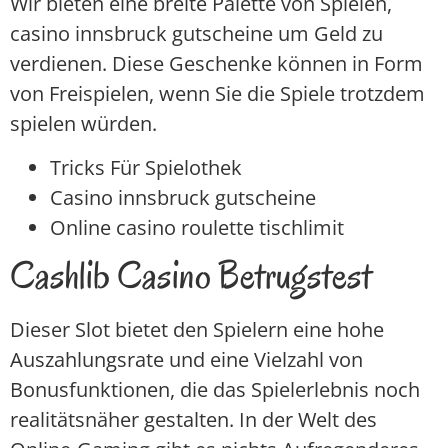
Wir bieten eine breite Palette von Spielen,
casino innsbruck gutscheine um Geld zu
verdienen. Diese Geschenke können in Form
von Freispielen, wenn Sie die Spiele trotzdem
spielen würden.
Tricks Für Spielothek
Casino innsbruck gutscheine
Online casino roulette tischlimit
Cashlib Casino Betrugstest
Dieser Slot bietet den Spielern eine hohe
Auszahlungsrate und eine Vielzahl von
Bonusfunktionen, die das Spielerlebnis noch
realitätsnäher gestalten. In der Welt des