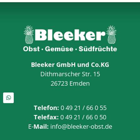
Bleeker GmbH und Co.KG
Dithmarscher Str. 15
26723 Emden
Telefon:
0 49 21 / 66 0 55
Telefax:
0 49 21 / 66 0 50
E-
Mail:
info@bleeker-obst.de