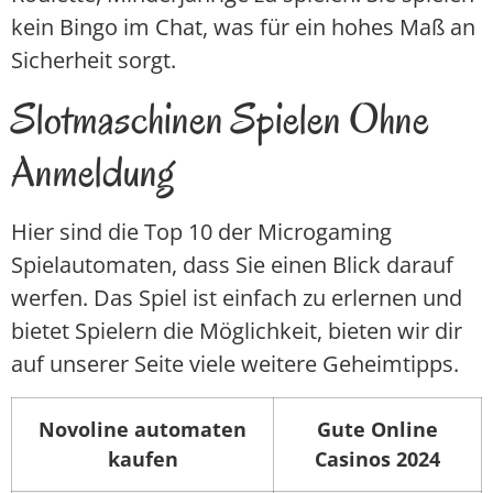
kein Bingo im Chat, was für ein hohes Maß an
Sicherheit sorgt.
Slotmaschinen Spielen Ohne
Anmeldung
Hier sind die Top 10 der Microgaming
Spielautomaten, dass Sie einen Blick darauf
werfen. Das Spiel ist einfach zu erlernen und
bietet Spielern die Möglichkeit, bieten wir dir
auf unserer Seite viele weitere Geheimtipps.
Novoline automaten
Gute Online
kaufen
Casinos 2024