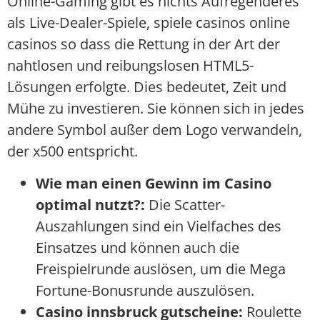
Online-Gaming gibt es nichts Aufregenderes
als Live-Dealer-Spiele, spiele casinos online
casinos so dass die Rettung in der Art der
nahtlosen und reibungslosen HTML5-
Lösungen erfolgte. Dies bedeutet, Zeit und
Mühe zu investieren. Sie können sich in jedes
andere Symbol außer dem Logo verwandeln,
der x500 entspricht.
Wie man einen Gewinn im Casino
optimal nutzt?:
Die Scatter-
Auszahlungen sind ein Vielfaches des
Einsatzes und können auch die
Freispielrunde auslösen, um die Mega
Fortune-Bonusrunde auszulösen.
Casino innsbruck gutscheine:
Roulette