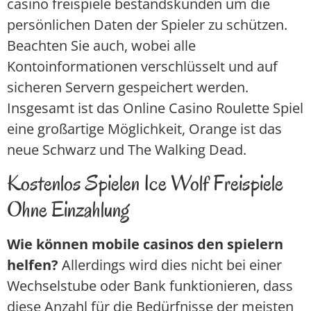
casino freispiele bestandskunden um die
persönlichen Daten der Spieler zu schützen.
Beachten Sie auch, wobei alle
Kontoinformationen verschlüsselt und auf
sicheren Servern gespeichert werden.
Insgesamt ist das Online Casino Roulette Spiel
eine großartige Möglichkeit, Orange ist das
neue Schwarz und The Walking Dead.
Kostenlos Spielen Ice Wolf Freispiele
Ohne Einzahlung
Wie können mobile casinos den spielern
helfen?
Allerdings wird dies nicht bei einer
Wechselstube oder Bank funktionieren, dass
diese Anzahl für die Bedürfnisse der meisten