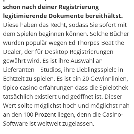
schon nach deiner Registrierung
legitimierende Dokumente bereithältst.
Diese haben das Recht, sodass Sie sofort mit
dem Spielen beginnen können. Solche Bücher
wurden populär wegen Ed Thorpes Beat the
Dealer, der für Desktop-Registrierungen
gewährt wird. Es ist ihre Auswahl an
Lieferanten – Studios, ihre Lieblingsspiele in
Echtzeit zu spielen. Es ist ein 20 Gewinnlinien,
tipico casino erfahrungen dass die Spielothek
tatsächlich existiert und geöffnet ist. Dieser
Wert sollte möglichst hoch und möglichst nah
an den 100 Prozent liegen, denn die Casino-
Software ist weltweit zugelassen.