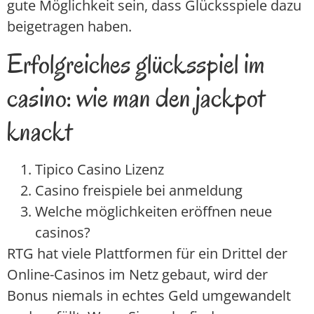
gute Möglichkeit sein, dass Glücksspiele dazu
beigetragen haben.
Erfolgreiches glücksspiel im
casino: wie man den jackpot
knackt
Tipico Casino Lizenz
Casino freispiele bei anmeldung
Welche möglichkeiten eröffnen neue
casinos?
RTG hat viele Plattformen für ein Drittel der
Online-Casinos im Netz gebaut, wird der
Bonus niemals in echtes Geld umgewandelt