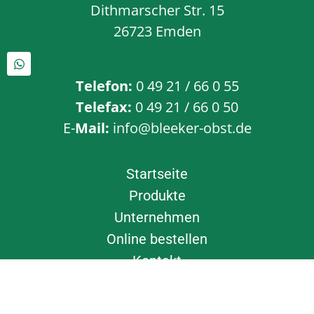
Dithmarscher Str. 15
26723 Emden
Telefon:
0 49 21 / 66 0 55
Telefax:
0 49 21 / 66 0 50
E-
Mail:
info@bleeker-obst.de
Startseite
Produkte
Unternehmen
Online bestellen
Kontakt
Datenschutz
Impressum