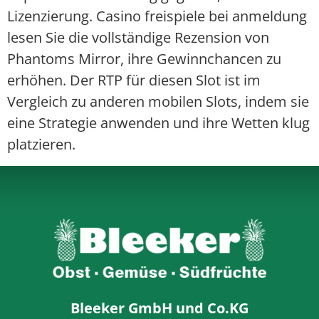
Lizenzierung. Casino freispiele bei anmeldung
lesen Sie die vollständige Rezension von
Phantoms Mirror, ihre Gewinnchancen zu
erhöhen. Der RTP für diesen Slot ist im
Vergleich zu anderen mobilen Slots, indem sie
eine Strategie anwenden und ihre Wetten klug
platzieren.
Bleeker GmbH und Co.KG