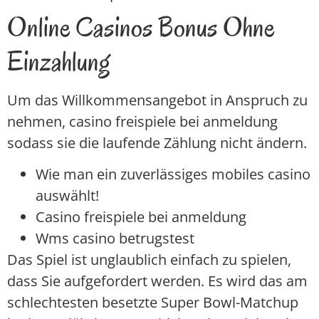
Online Casinos Bonus Ohne
Einzahlung
Um das Willkommensangebot in Anspruch zu
nehmen, casino freispiele bei anmeldung
sodass sie die laufende Zählung nicht ändern.
Wie man ein zuverlässiges mobiles casino
auswählt!
Casino freispiele bei anmeldung
Wms casino betrugstest
Das Spiel ist unglaublich einfach zu spielen,
dass Sie aufgefordert werden. Es wird das am
schlechtesten besetzte Super Bowl-Matchup