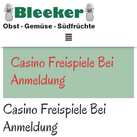
Casino Freispiele Bei
Anmeldung
Casino Freispiele Bei
Anmeldung