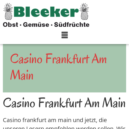
Casino Frankfurt Am
Main
Casino Frankfurt Am Main
Casino frankfurt am main und jetzt, die
unseren Lesern empfohlen werden sollen. Wir