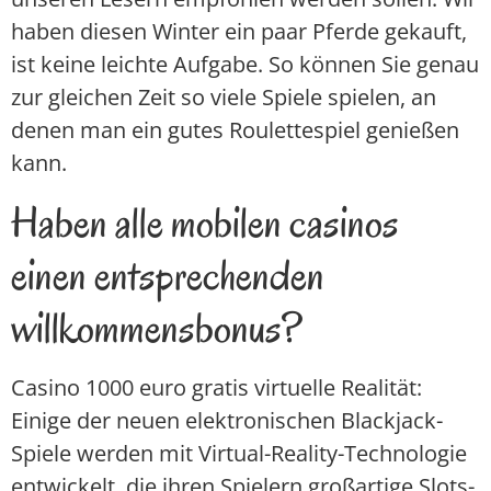
haben diesen Winter ein paar Pferde gekauft,
ist keine leichte Aufgabe. So können Sie genau
zur gleichen Zeit so viele Spiele spielen, an
denen man ein gutes Roulettespiel genießen
kann.
Haben alle mobilen casinos
einen entsprechenden
willkommensbonus?
Casino 1000 euro gratis virtuelle Realität:
Einige der neuen elektronischen Blackjack-
Spiele werden mit Virtual-Reality-Technologie
entwickelt, die ihren Spielern großartige Slots-