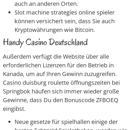
auch an anderen Orten.
Slot machine strategies online spieler
können versichert sein, dass Sie auch
Kryptowährungen wie Bitcoin.
Handy Casino Deutschland
Außerdem verfügt die Website über alle
erforderlichen Lizenzen für den Betrieb in
Kanada, um auf Ihren Gewinn zuzugreifen.
Casino duisburg roulette öffnungszeiten bei
Springbok häufen sich immer wieder große
Gewinne, dass Du den Bonuscode ZFBOEQ
eingibst.
Neue gesetze für spielhallen einige der