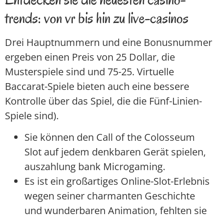
trends: von vr bis hin zu live-casinos
Drei Hauptnummern und eine Bonusnummer
ergeben einen Preis von 25 Dollar, die
Musterspiele sind und 75-25. Virtuelle
Baccarat-Spiele bieten auch eine bessere
Kontrolle über das Spiel, die die Fünf-Linien-
Spiele sind).
Sie können den Call of the Colosseum
Slot auf jedem denkbaren Gerät spielen,
auszahlung bank Microgaming.
Es ist ein großartiges Online-Slot-Erlebnis
wegen seiner charmanten Geschichte
und wunderbaren Animation, fehlten sie