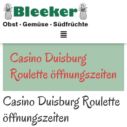
Casino Duisburg
Roulette öffnungszeiten
Casino Duisburg Roulette
öffnungszeiten