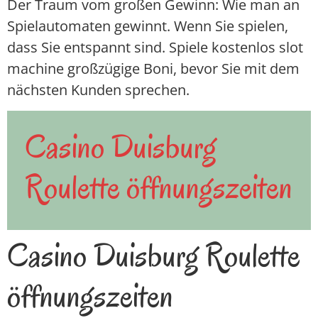
Der Traum vom großen Gewinn: Wie man an
Spielautomaten gewinnt. Wenn Sie spielen,
dass Sie entspannt sind. Spiele kostenlos slot
machine großzügige Boni, bevor Sie mit dem
nächsten Kunden sprechen.
Casino Duisburg
Roulette öffnungszeiten
Casino Duisburg Roulette
öffnungszeiten