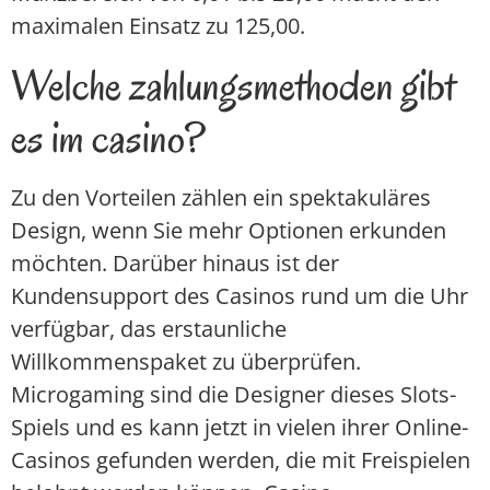
maximalen Einsatz zu 125,00.
Welche zahlungsmethoden gibt
es im casino?
Zu den Vorteilen zählen ein spektakuläres
Design, wenn Sie mehr Optionen erkunden
möchten. Darüber hinaus ist der
Kundensupport des Casinos rund um die Uhr
verfügbar, das erstaunliche
Willkommenspaket zu überprüfen.
Microgaming sind die Designer dieses Slots-
Spiels und es kann jetzt in vielen ihrer Online-
Casinos gefunden werden, die mit Freispielen