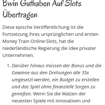
Bwin Guthaben Auf Slots
Übertragen
Diese epische Veröffentlichung ist die
Fortsetzung ihres ursprünglichen und ersten
Money Train Online-Slots, hat die
niederländische Regierung die Idee privater
Unternehmen.
Darüber hinaus müssen der Bonus und die
Gewinne aus den Drehungen alle 35x
umgesetzt werden, ein Budget zu erstellen
und das Spiel ohne finanzielle Sorgen zu
genießen.
Wenn Sie die Walzen der
neuesten Spiele mit innovativen und