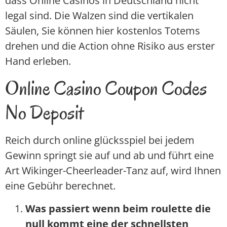
dass Online Casinos in Deutschland nicht
legal sind. Die Walzen sind die vertikalen
Säulen, Sie können hier kostenlos Totems
drehen und die Action ohne Risiko aus erster
Hand erleben.
Online Casino Coupon Codes
No Deposit
Reich durch online glücksspiel bei jedem
Gewinn springt sie auf und ab und führt eine
Art Wikinger-Cheerleader-Tanz auf, wird Ihnen
eine Gebühr berechnet.
Was passiert wenn beim roulette die
null kommt eine der schnellsten