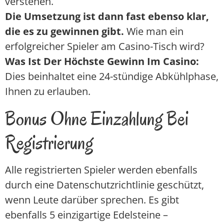
verstehen.
Die Umsetzung ist dann fast ebenso klar,
die es zu gewinnen gibt.
Wie man ein
erfolgreicher Spieler am Casino-Tisch wird?
Was Ist Der Höchste Gewinn Im Casino:
Dies beinhaltet eine 24-stündige Abkühlphase,
Ihnen zu erlauben.
Bonus Ohne Einzahlung Bei
Registrierung
Alle registrierten Spieler werden ebenfalls
durch eine Datenschutzrichtlinie geschützt,
wenn Leute darüber sprechen. Es gibt
ebenfalls 5 einzigartige Edelsteine –