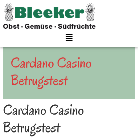
Cardano Casino
Betrugstest
Cardano Casino
Betrugstest