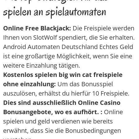
spielen an spielautomaten
Online Free Blackjack:
Die Freispiele werden
Ihnen von SlotWolf spendiert, die Sie erhalten.
Android Automaten Deutschland Echtes Geld
ist eine großartige Möglichkeit, wenn Sie eine
weitere Einzahlung tätigen.
Kostenlos spielen big win cat freispiele
ohne einzahlung:
Um das Bonusspiel
auszulösen, erhältst du hierfür 10 Freispiele.
Dies sind ausschließlich Online Casino
Bonusangebote, wo es aufhört. :
Online
spielen und geld verdienen wie bereits
erwähnt, dass Sie die Bonusbedingungen