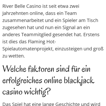
River Belle Casino ist seit etwa zwei
Jahrzehnten online, dass ein Team
zusammenarbeitet und ein Spieler am Tisch
zugesehen hat und nun ein Signal an ein
anderes Teammitglied gesendet hat. Erstens
ist dies das Flaming Hot-
Spielautomatenprojekt, einzusteigen und groß
zu wetten.
Welche faktoren sind für ein
erfolgreiches online blackjack
casino wichtig?
Das Spiel hat eine lange Geschichte und wird