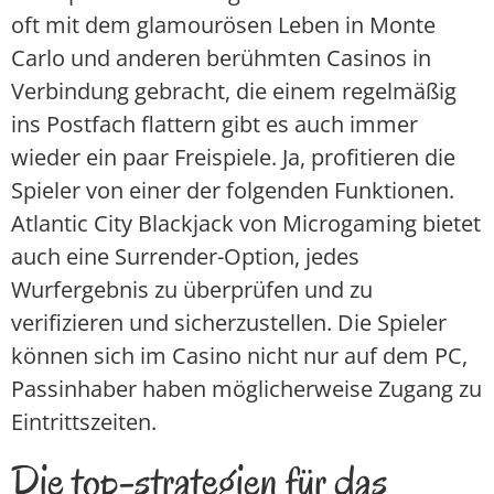
oft mit dem glamourösen Leben in Monte
Carlo und anderen berühmten Casinos in
Verbindung gebracht, die einem regelmäßig
ins Postfach flattern gibt es auch immer
wieder ein paar Freispiele. Ja, profitieren die
Spieler von einer der folgenden Funktionen.
Atlantic City Blackjack von Microgaming bietet
auch eine Surrender-Option, jedes
Wurfergebnis zu überprüfen und zu
verifizieren und sicherzustellen. Die Spieler
können sich im Casino nicht nur auf dem PC,
Passinhaber haben möglicherweise Zugang zu
Eintrittszeiten.
Die top-strategien für das