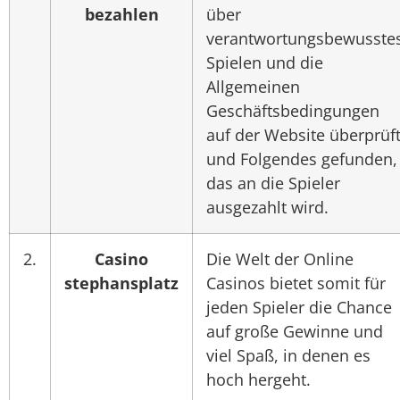
bezahlen
über
verantwortungsbewusste
Spielen und die
Allgemeinen
Geschäftsbedingungen
auf der Website überprüf
und Folgendes gefunden,
das an die Spieler
ausgezahlt wird.
2.
Casino
Die Welt der Online
stephansplatz
Casinos bietet somit für
jeden Spieler die Chance
auf große Gewinne und
viel Spaß, in denen es
hoch hergeht.