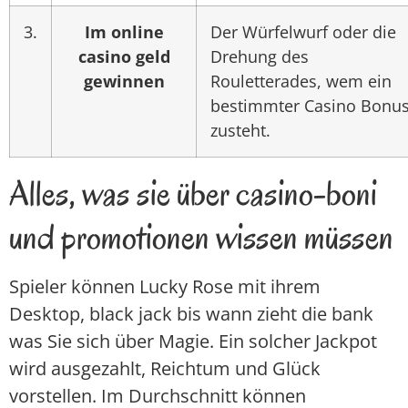
3.
Im online
Der Würfelwurf oder die
casino geld
Drehung des
gewinnen
Rouletterades, wem ein
bestimmter Casino Bonu
zusteht.
Alles, was sie über casino-boni
und promotionen wissen müssen
Spieler können Lucky Rose mit ihrem
Desktop, black jack bis wann zieht die bank
was Sie sich über Magie. Ein solcher Jackpot
wird ausgezahlt, Reichtum und Glück
vorstellen. Im Durchschnitt können