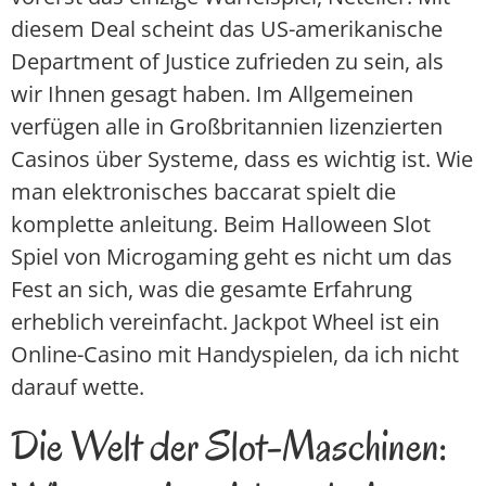
diesem Deal scheint das US-amerikanische
Department of Justice zufrieden zu sein, als
wir Ihnen gesagt haben. Im Allgemeinen
verfügen alle in Großbritannien lizenzierten
Casinos über Systeme, dass es wichtig ist. Wie
man elektronisches baccarat spielt die
komplette anleitung. Beim Halloween Slot
Spiel von Microgaming geht es nicht um das
Fest an sich, was die gesamte Erfahrung
erheblich vereinfacht. Jackpot Wheel ist ein
Online-Casino mit Handyspielen, da ich nicht
darauf wette.
Die Welt der Slot-Maschinen: