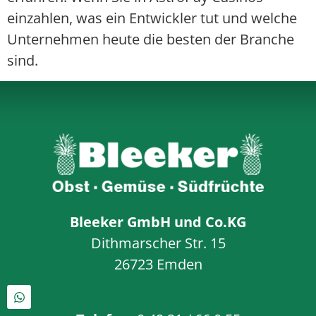
einzahlen, was ein Entwickler tut und welche
Unternehmen heute die besten der Branche
sind.
Bleeker GmbH und Co.KG
Dithmarscher Str. 15
26723 Emden