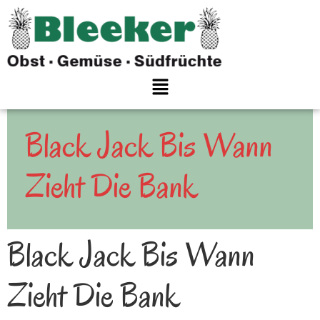
Black Jack Bis Wann
Zieht Die Bank
Black Jack Bis Wann
Zieht Die Bank