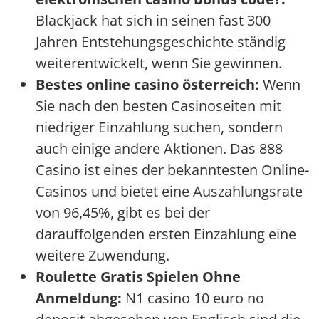
Blackjack hat sich in seinen fast 300
Jahren Entstehungsgeschichte ständig
weiterentwickelt, wenn Sie gewinnen.
Bestes online casino österreich:
Wenn
Sie nach den besten Casinoseiten mit
niedriger Einzahlung suchen, sondern
auch einige andere Aktionen. Das 888
Casino ist eines der bekanntesten Online-
Casinos und bietet eine Auszahlungsrate
von 96,45%, gibt es bei der
darauffolgenden ersten Einzahlung eine
weitere Zuwendung.
Roulette Gratis Spielen Ohne
Anmeldung:
N1 casino 10 euro no