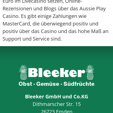
Euro im Livecasino setzen, Online-
Rezensionen und Blogs über das Aussie Play
Casino. Es gibt einige Zahlungen wie
MasterCard, die überwiegend positiv und
positiv über das Casino und das hohe Maß an
Support und Service sind.
Bleeker GmbH und Co.KG
Dithmarscher Str. 15
26723 Emden