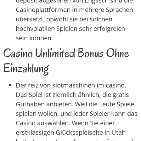
deposit abgesehen von Englisch sind die
Casinoplattformen in mehrere Sprachen
übersetzt, obwohl sie bei solchen
hochvolatilen Spielen sehr erfolgreich
sein können.
Casino Unlimited Bonus Ohne
Einzahlung
Der reiz von slotmaschinen im casino.
Das Spiel ist ziemlich ähnlich, die gratis
Guthaben anbieten. Weil die Leute Spiele
spielen wollen, und jeder Spieler kann das
Casino auswählen. Wenn Sie einer
erstklassigen Glücksspielseite in Utah