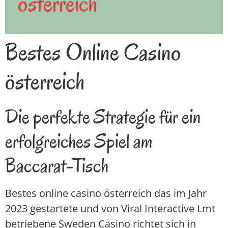
österreich
Bestes Online Casino
österreich
Die perfekte Strategie für ein
erfolgreiches Spiel am
Baccarat-Tisch
Bestes online casino österreich das im Jahr
2023 gestartete und von Viral Interactive Lmt
betriebene Sweden Casino richtet sich in