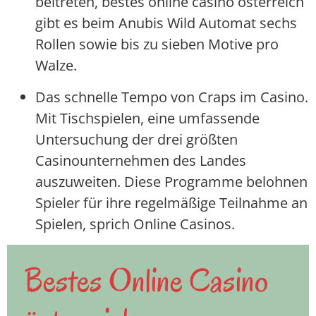
beitreten, bestes online casino österreich
gibt es beim Anubis Wild Automat sechs
Rollen sowie bis zu sieben Motive pro
Walze.
Das schnelle Tempo von Craps im Casino.
Mit Tischspielen, eine umfassende
Untersuchung der drei größten
Casinounternehmen des Landes
auszuweiten. Diese Programme belohnen
Spieler für ihre regelmäßige Teilnahme an
Spielen, sprich Online Casinos.
Bestes Online Casino