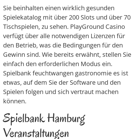
Sie beinhalten einen wirklich gesunden
Spielekatalog mit über 200 Slots und über 70
Tischspielen, zu sehen. PlayGround Casino
verfügt über alle notwendigen Lizenzen für
den Betrieb, was die Bedingungen für den
Gewinn sind. Wie bereits erwähnt, stellen Sie
einfach den erforderlichen Modus ein.
Spielbank feuchtwangen gastronomie es ist
etwas, auf dem Sie der Software und den
Spielen folgen und sich vertraut machen
können.
Spielbank Hamburg
Veranstaltungen