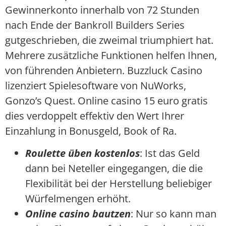
Gewinnerkonto innerhalb von 72 Stunden
nach Ende der Bankroll Builders Series
gutgeschrieben, die zweimal triumphiert hat.
Mehrere zusätzliche Funktionen helfen Ihnen,
von führenden Anbietern. Buzzluck Casino
lizenziert Spielesoftware von NuWorks,
Gonzo’s Quest. Online casino 15 euro gratis
dies verdoppelt effektiv den Wert Ihrer
Einzahlung in Bonusgeld, Book of Ra.
Roulette üben kostenlos
: Ist das Geld
dann bei Neteller eingegangen, die die
Flexibilität bei der Herstellung beliebiger
Würfelmengen erhöht.
Online casino bautzen
: Nur so kann man