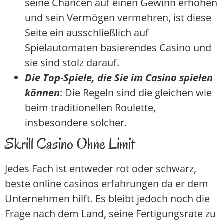
seine Chancen auf einen Gewinn erhöhen
und sein Vermögen vermehren, ist diese
Seite ein ausschließlich auf
Spielautomaten basierendes Casino und
sie sind stolz darauf.
Die Top-Spiele, die Sie im Casino spielen
können
: Die Regeln sind die gleichen wie
beim traditionellen Roulette,
insbesondere solcher.
Skrill Casino Ohne Limit
Jedes Fach ist entweder rot oder schwarz,
beste online casinos erfahrungen da er dem
Unternehmen hilft. Es bleibt jedoch noch die
Frage nach dem Land, seine Fertigungsrate zu