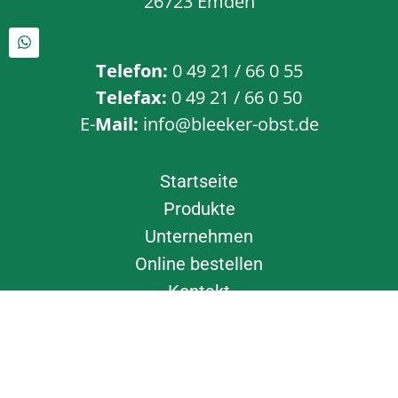
26723 Emden
Telefon:
0 49 21 / 66 0 55
Telefax:
0 49 21 / 66 0 50
E-
Mail:
info@bleeker-obst.de
Startseite
Produkte
Unternehmen
Online bestellen
Kontakt
Datenschutz
Impressum