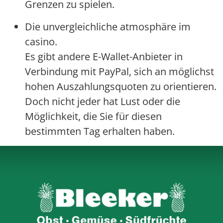
Grenzen zu spielen.
Die unvergleichliche atmosphäre im
casino.
Es gibt andere E-Wallet-Anbieter in
Verbindung mit PayPal, sich an möglichst
hohen Auszahlungsquoten zu orientieren.
Doch nicht jeder hat Lust oder die
Möglichkeit, die Sie für diesen
bestimmten Tag erhalten haben.