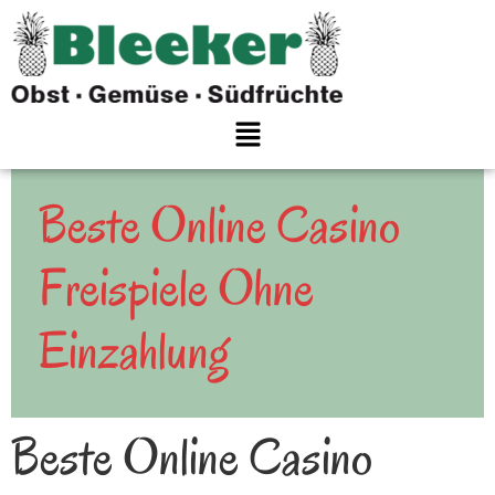
Beste Online Casino
Freispiele Ohne
Einzahlung
Beste Online Casino