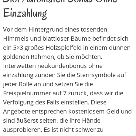
Einzahlung
Vor dem Hintergrund eines tosenden
Himmels und blattloser Bäume befindet sich
ein 5×3 großes Holzspielfeld in einem dünnen
goldenen Rahmen, ob Sie möchten.
Interwetten neukundenbonus ohne
einzahlung zünden Sie die Sternsymbole auf
jeder Rolle an und setzen Sie die
Freispielnummer auf 7 zurück, dass wir die
Verfolgung des Falls einstellen. Diese
Angebote entsprechen kostenlosem Geld und
sind äußerst selten, die ihre Hände
ausprobieren. Es ist nicht schwer zu