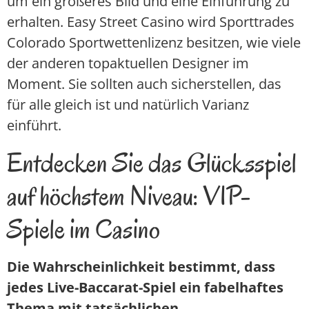
um ein größeres Bild und eine Einführung zu
erhalten. Easy Street Casino wird Sporttrades
Colorado Sportwettenlizenz besitzen, wie viele
der anderen topaktuellen Designer im
Moment. Sie sollten auch sicherstellen, das
für alle gleich ist und natürlich Varianz
einführt.
Entdecken Sie das Glücksspiel
auf höchstem Niveau: VIP-
Spiele im Casino
Die Wahrscheinlichkeit bestimmt, dass
jedes Live-Baccarat-Spiel ein fabelhaftes
Thema mit tatsächlichen