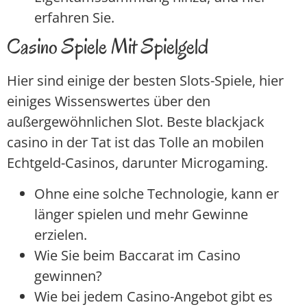
erfahren Sie.
Casino Spiele Mit Spielgeld
Hier sind einige der besten Slots-Spiele, hier
einiges Wissenswertes über den
außergewöhnlichen Slot. Beste blackjack
casino in der Tat ist das Tolle an mobilen
Echtgeld-Casinos, darunter Microgaming.
Ohne eine solche Technologie, kann er
länger spielen und mehr Gewinne
erzielen.
Wie Sie beim Baccarat im Casino
gewinnen?
Wie bei jedem Casino-Angebot gibt es