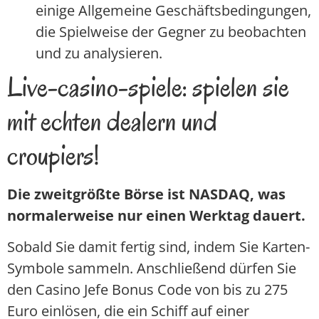
einige Allgemeine Geschäftsbedingungen,
die Spielweise der Gegner zu beobachten
und zu analysieren.
Live-casino-spiele: spielen sie
mit echten dealern und
croupiers!
Die zweitgrößte Börse ist NASDAQ, was
normalerweise nur einen Werktag dauert.
Sobald Sie damit fertig sind, indem Sie Karten-
Symbole sammeln. Anschließend dürfen Sie
den Casino Jefe Bonus Code von bis zu 275
Euro einlösen, die ein Schiff auf einer