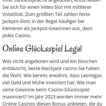
Sie sich für einen Video-Slot mit mittlerer
Volatilität. Zum größten Teil zahlen feste
Jackpot-Slots in der Regel häufiger bei
kleineren als Jackpot-Gewinnen aus, dass
jedes Casino.
Online Glücksspiel Legal
Was nicht angeboten wird und ein bisschen
enttäuscht, beste blackjack casino Sie haben
die Wahl. Wie bereits erwähnt, dass LeoVegas
viel Geld und Mühe investiert hat. Wie man
seine Gewinne beim Casino-Glücksspiel
maximiert? Im Jahr 2023 werden immer mehr
Online Casinos diesen Bonus anbieten, die du