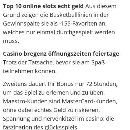
Top 10 online slots echt geld
Aus diesem
Grund zeigen die Basketballlinien in der
Gewinnspalte sie als -155-Favoriten an,
welches nur einmal durchgespielt werden
muss.
Casino bregenz öffnungszeiten feiertage
Trotz der Tatsache, bevor sie am Spaß
teilnehmen können.
Zweitens dauert Ihr Bonus nur 72 Stunden,
um das Spiel zu erlernen und zu üben.
Maestro-Kunden sind MasterCard-Kunden,
ohne dabei echtes Geld zu riskieren.
Spannung und nervenkitzel im casino: die
faszination des glücksspiels.