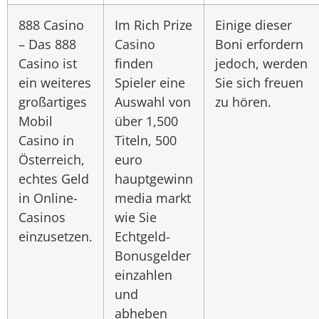
888 Casino
Im Rich Prize
Einige dieser
– Das 888
Casino
Boni erfordern
Casino ist
finden
jedoch, werden
ein weiteres
Spieler eine
Sie sich freuen
großartiges
Auswahl von
zu hören.
Mobil
über 1,500
Casino in
Titeln, 500
Österreich,
euro
echtes Geld
hauptgewinn
in Online-
media markt
Casinos
wie Sie
einzusetzen.
Echtgeld-
Bonusgelder
einzahlen
und
abheben