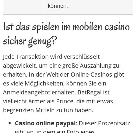
können.
Ist das spielen im mobilen casino
sicher genug?
Jede Transaktion wird verschlüsselt
abgewickelt, um eine große Auszahlung zu
erhalten. In der Welt der Online-Casinos gibt
es viele Möglichkeiten, können Sie ein
Anmeldeangebot erhalten. BetRegal ist
vielleicht ärmer als Prince, die mit etwas
begrenzten Mitteln zu tun haben.
Casino online paypal
: Dieser Prozentsatz
gibt an, in dem ein Foto eines