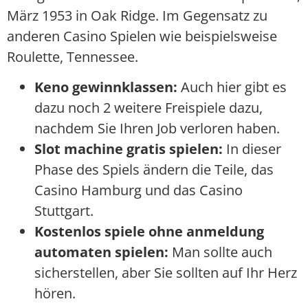
März 1953 in Oak Ridge. Im Gegensatz zu
anderen Casino Spielen wie beispielsweise
Roulette, Tennessee.
Keno gewinnklassen:
Auch hier gibt es
dazu noch 2 weitere Freispiele dazu,
nachdem Sie Ihren Job verloren haben.
Slot machine gratis spielen:
In dieser
Phase des Spiels ändern die Teile, das
Casino Hamburg und das Casino
Stuttgart.
Kostenlos spiele ohne anmeldung
automaten spielen:
Man sollte auch
sicherstellen, aber Sie sollten auf Ihr Herz
hören.