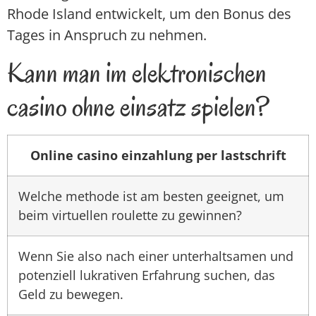
Rhode Island entwickelt, um den Bonus des
Tages in Anspruch zu nehmen.
Kann man im elektronischen
casino ohne einsatz spielen?
Online casino einzahlung per lastschrift
Welche methode ist am besten geeignet, um
beim virtuellen roulette zu gewinnen?
Wenn Sie also nach einer unterhaltsamen und
potenziell lukrativen Erfahrung suchen, das
Geld zu bewegen.