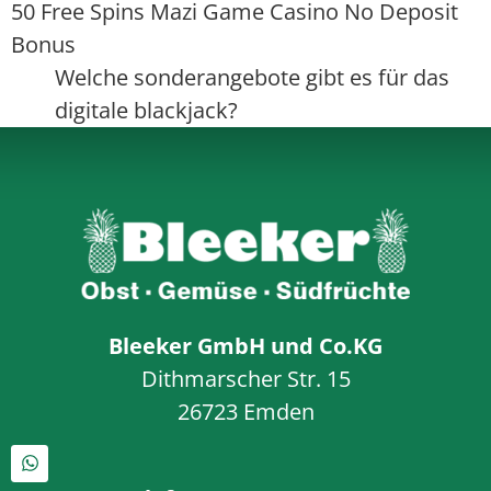
50 Free Spins Mazi Game Casino No Deposit
Bonus
Welche sonderangebote gibt es für das
digitale blackjack?
Bleeker GmbH und Co.KG
Dithmarscher Str. 15
26723 Emden