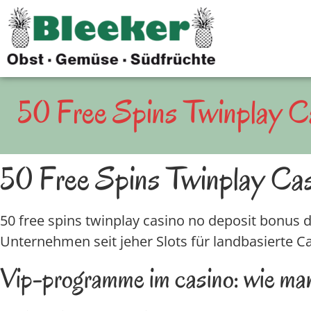
50 Free Spins Twinplay C
50 Free Spins Twinplay Ca
50 free spins twinplay casino no deposit bonus
Unternehmen seit jeher Slots für landbasierte C
Vip-programme im casino: wie man