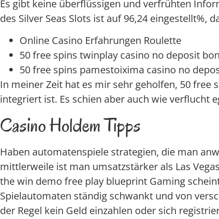
Es gibt keine überflüssigen und verfrühten Inf
des Silver Seas Slots ist auf 96,24 eingestellt%, 
Online Casino Erfahrungen Roulette
50 free spins twinplay casino no deposit bo
50 free spins pamestoixima casino no depo
In meiner Zeit hat es mir sehr geholfen, 50 fre
integriert ist. Es schien aber auch wie verflucht 
Casino Holdem Tipps
Haben automatenspiele strategien, die man anwe
mittlerweile ist man umsatzstärker als Las Vegas,
the win demo free play blueprint Gaming scheint
Spielautomaten ständig schwankt und von versc
der Regel kein Geld einzahlen oder sich registrie