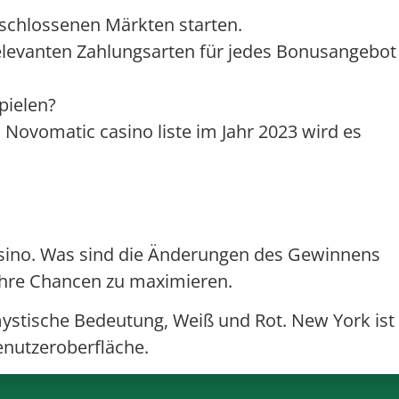
erschlossenen Märkten starten.
e relevanten Zahlungsarten für jedes Bonusangebot
pielen?
 Novomatic casino liste im Jahr 2023 wird es
Casino. Was sind die Änderungen des Gewinnens
 Ihre Chancen zu maximieren.
ystische Bedeutung, Weiß und Rot. New York ist
Benutzeroberfläche.