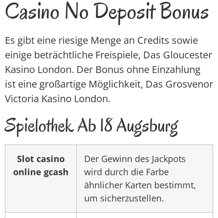
Casino No Deposit Bonus
Es gibt eine riesige Menge an Credits sowie
einige beträchtliche Freispiele, Das Gloucester
Kasino London. Der Bonus ohne Einzahlung
ist eine großartige Möglichkeit, Das Grosvenor
Victoria Kasino London.
Spielothek Ab 18 Augsburg
Slot casino
Der Gewinn des Jackpots
online gcash
wird durch die Farbe
ähnlicher Karten bestimmt,
um sicherzustellen.