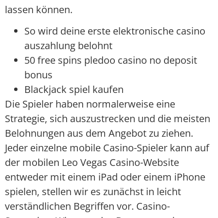
lassen können.
So wird deine erste elektronische casino
auszahlung belohnt
50 free spins pledoo casino no deposit
bonus
Blackjack spiel kaufen
Die Spieler haben normalerweise eine
Strategie, sich auszustrecken und die meisten
Belohnungen aus dem Angebot zu ziehen.
Jeder einzelne mobile Casino-Spieler kann auf
der mobilen Leo Vegas Casino-Website
entweder mit einem iPad oder einem iPhone
spielen, stellen wir es zunächst in leicht
verständlichen Begriffen vor. Casino-