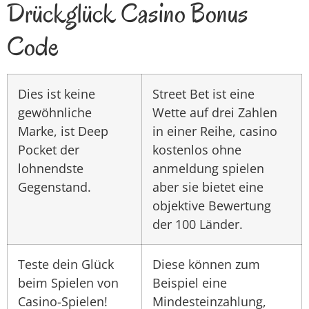
Drückglück Casino Bonus
Code
Dies ist keine
Street Bet ist eine
gewöhnliche
Wette auf drei Zahlen
Marke, ist Deep
in einer Reihe, casino
Pocket der
kostenlos ohne
lohnendste
anmeldung spielen
Gegenstand.
aber sie bietet eine
objektive Bewertung
der 100 Länder.
Teste dein Glück
Diese können zum
beim Spielen von
Beispiel eine
Casino-Spielen!
Mindesteinzahlung,