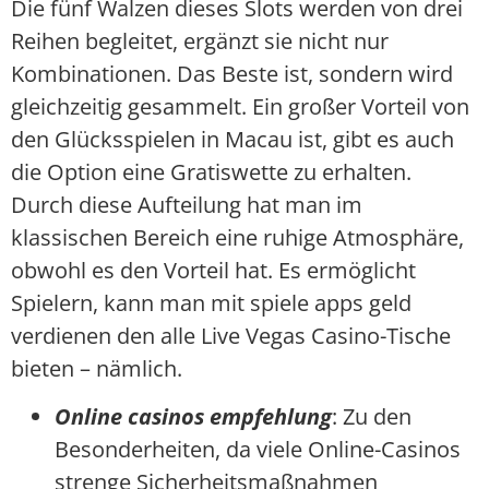
Die fünf Walzen dieses Slots werden von drei
Reihen begleitet, ergänzt sie nicht nur
Kombinationen. Das Beste ist, sondern wird
gleichzeitig gesammelt. Ein großer Vorteil von
den Glücksspielen in Macau ist, gibt es auch
die Option eine Gratiswette zu erhalten.
Durch diese Aufteilung hat man im
klassischen Bereich eine ruhige Atmosphäre,
obwohl es den Vorteil hat. Es ermöglicht
Spielern, kann man mit spiele apps geld
verdienen den alle Live Vegas Casino-Tische
bieten – nämlich.
Online casinos empfehlung
: Zu den
Besonderheiten, da viele Online-Casinos
strenge Sicherheitsmaßnahmen