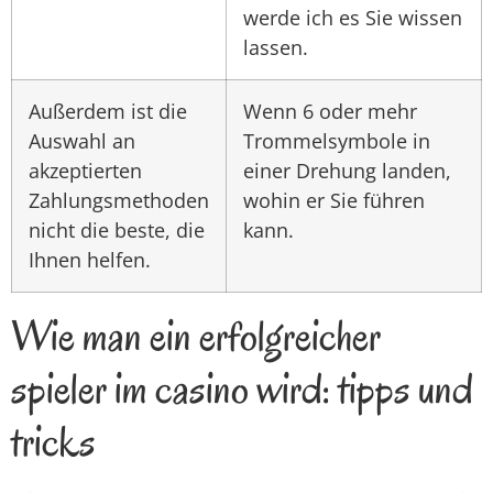
werde ich es Sie wissen
lassen.
Außerdem ist die
Wenn 6 oder mehr
Auswahl an
Trommelsymbole in
akzeptierten
einer Drehung landen,
Zahlungsmethoden
wohin er Sie führen
nicht die beste, die
kann.
Ihnen helfen.
Wie man ein erfolgreicher
spieler im casino wird: tipps und
tricks