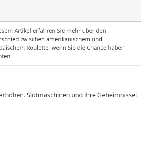
iesem Artikel erfahren Sie mehr über den
rschied zwischen amerikanischem und
päischem Roulette, wenn Sie die Chance haben
ten.
 erhöhen. Slotmaschinen und ihre Geheimnisse: