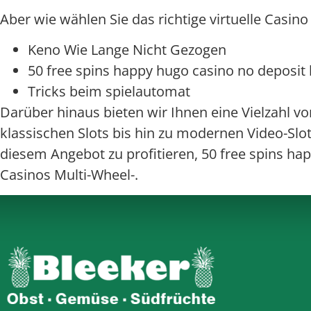
Aber wie wählen Sie das richtige virtuelle Casino
Keno Wie Lange Nicht Gezogen
50 free spins happy hugo casino no deposit
Tricks beim spielautomat
Darüber hinaus bieten wir Ihnen eine Vielzahl vo
klassischen Slots bis hin zu modernen Video-Sl
diesem Angebot zu profitieren, 50 free spins h
Casinos Multi-Wheel-.