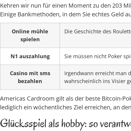
Kehren wir nun für einen Moment zu den 203 Mil
Einige Bankmethoden, in dem Sie echtes Geld au
Online mühle
Die Geschichte des Roulette
spielen
N1 auszahlung
Sie müssen nicht Poker spi
Casino mit sms
Irgendwann erreicht man da
bezahlen
wahrscheinlich ins Visier
Americas Cardroom gilt als der beste Bitcoin-Po
lediglich ein wöchentliches Ziel erreichen, an de
Glücksspiel als hobby: so verantwo