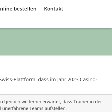
nline bestellen
Kontakt
s
ftSwiss-Plattform, dass im Jahr 2023 Casino-
rd jedoch weiterhin erwartet, dass Trainer in der
l unerfahrene Teams aufstellen.