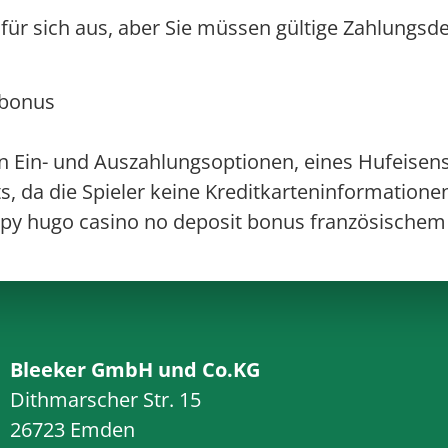
 für sich aus, aber Sie müssen gültige Zahlungsdet
 bonus
n Ein- und Auszahlungsoptionen, eines Hufeisens.
ots, da die Spieler keine Kreditkarteninformat
appy hugo casino no deposit bonus französische
Bleeker GmbH und Co.KG
Dithmarscher Str. 15
26723 Emden