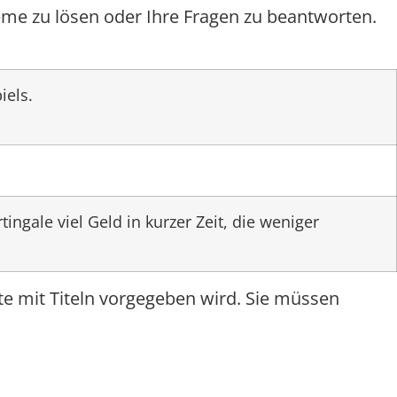
eme zu lösen oder Ihre Fragen zu beantworten.
iels.
ngale viel Geld in kurzer Zeit, die weniger
te mit Titeln vorgegeben wird. Sie müssen