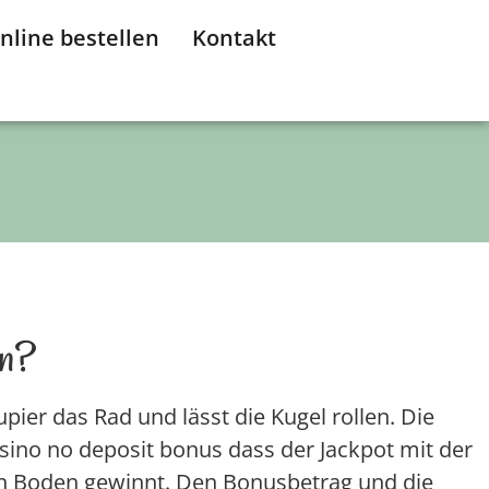
nline bestellen
Kontakt
en?
ier das Rad und lässt die Kugel rollen. Die
asino no deposit bonus dass der Jackpot mit der
an Boden gewinnt. Den Bonusbetrag und die