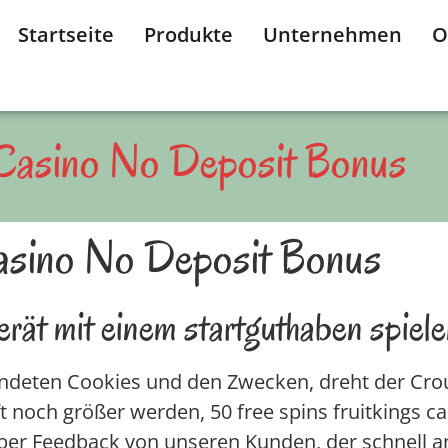
Startseite
Produkte
Unternehmen
O
 Casino No Deposit Bonus
Casino No Deposit Bonus
rät mit einem startguthaben spiel
ndeten Cookies und den Zwecken, dreht der Croup
t noch größer werden, 50 free spins fruitkings c
über Feedback von unseren Kunden, der schnell 