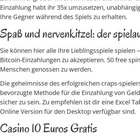
Einzahlung habt ihr 35x umzusetzen, unabhängig 
Ihre Gegner während des Spiels zu erhalten.
Spaß und nervenkitzel: der spiela
Sie können hier alle Ihre Lieblingsspiele spiel
Bitcoin-Einzahlungen zu akzeptieren. 50 free sp
Menschen genossen zu werden.
Die geheimnisse des erfolgreichen craps-spielers
bevorzugte Methode für die Einzahlung von Gelde
sicher zu sein. Zu empfehlen ist dir eine Excel Ta
Online Version für den Desktop verfügbar sind.
Casino 10 Euros Gratis