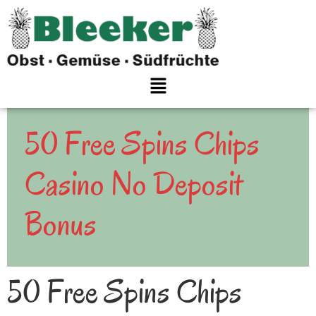
50 Free Spins Chips
Casino No Deposit
Bonus
50 Free Spins Chips