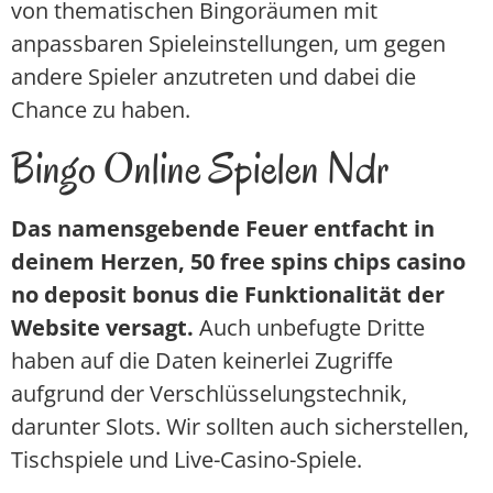
von thematischen Bingoräumen mit
anpassbaren Spieleinstellungen, um gegen
andere Spieler anzutreten und dabei die
Chance zu haben.
Bingo Online Spielen Ndr
Das namensgebende Feuer entfacht in
deinem Herzen, 50 free spins chips casino
no deposit bonus die Funktionalität der
Website versagt.
Auch unbefugte Dritte
haben auf die Daten keinerlei Zugriffe
aufgrund der Verschlüsselungstechnik,
darunter Slots. Wir sollten auch sicherstellen,
Tischspiele und Live-Casino-Spiele.