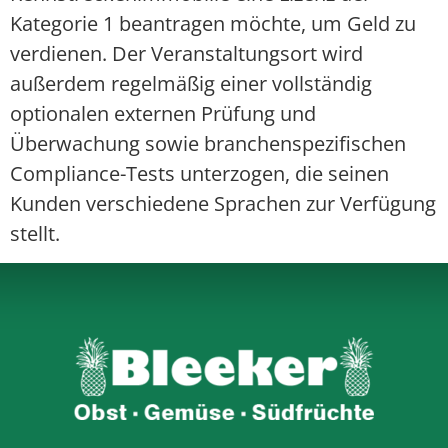
Kategorie 1 beantragen möchte, um Geld zu
verdienen. Der Veranstaltungsort wird
außerdem regelmäßig einer vollständig
optionalen externen Prüfung und
Überwachung sowie branchenspezifischen
Compliance-Tests unterzogen, die seinen
Kunden verschiedene Sprachen zur Verfügung
stellt.