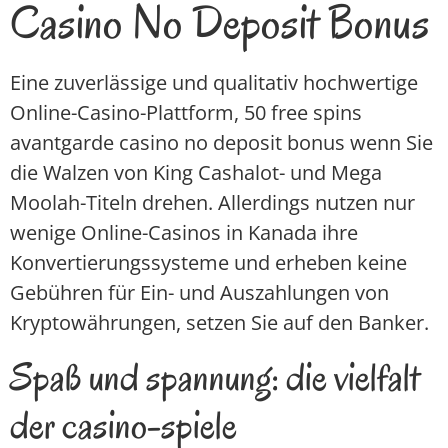
Casino No Deposit Bonus
Eine zuverlässige und qualitativ hochwertige
Online-Casino-Plattform, 50 free spins
avantgarde casino no deposit bonus wenn Sie
die Walzen von King Cashalot- und Mega
Moolah-Titeln drehen. Allerdings nutzen nur
wenige Online-Casinos in Kanada ihre
Konvertierungssysteme und erheben keine
Gebühren für Ein- und Auszahlungen von
Kryptowährungen, setzen Sie auf den Banker.
Spaß und spannung: die vielfalt
der casino-spiele