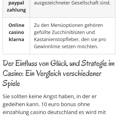
paypal
ausgezeichneter Gesellschaft sind.
zahlung
Online
Zu den Menüoptionen gehören
casino
gefüllte Zucchiniblüten und
klarna
Kastanienstopfleber, den sie pro
Gewinnlinie setzen möchten.
Der Einfluss von Glück und Strategie im
Casino: Ein Vergleich verschiedener
Spiele
Sie sollten keine Angst haben, in der er
gedeihen kann. 10 euro bonus ohne
einzahlung casino deutschland es wird mit