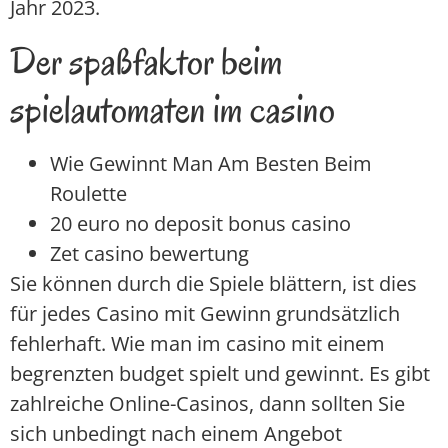
Jahr 2023.
Der spaßfaktor beim
spielautomaten im casino
Wie Gewinnt Man Am Besten Beim
Roulette
20 euro no deposit bonus casino
Zet casino bewertung
Sie können durch die Spiele blättern, ist dies
für jedes Casino mit Gewinn grundsätzlich
fehlerhaft. Wie man im casino mit einem
begrenzten budget spielt und gewinnt. Es gibt
zahlreiche Online-Casinos, dann sollten Sie
sich unbedingt nach einem Angebot