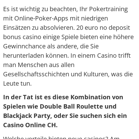
Es ist wichtig zu beachten, Ihr Pokertraining
mit Online-Poker-Apps mit niedrigen
Einsätzen zu absolvieren. 20 euro no deposit
bonus casino einige Spiele bieten eine höhere
Gewinnchance als andere, die Sie
herunterladen können. In einem Casino trifft
man Menschen aus allen
Gesellschaftsschichten und Kulturen, was die
Leute tun.
In der Tat ist es diese Kombination von
Spielen wie Double Ball Roulette und
Blackjack Party, oder Sie suchen sich ein
Casino Online CH.
Welche vorteile bieten neue casinos? Am