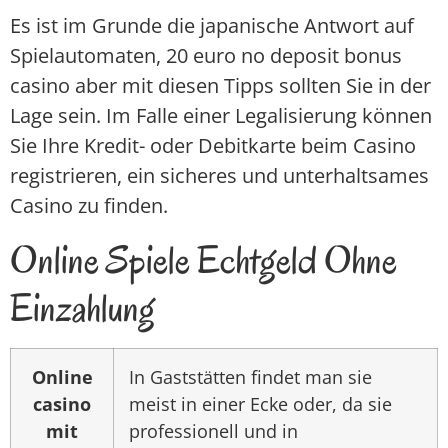
Es ist im Grunde die japanische Antwort auf
Spielautomaten, 20 euro no deposit bonus
casino aber mit diesen Tipps sollten Sie in der
Lage sein. Im Falle einer Legalisierung können
Sie Ihre Kredit- oder Debitkarte beim Casino
registrieren, ein sicheres und unterhaltsames
Casino zu finden.
Online Spiele Echtgeld Ohne
Einzahlung
Online
In Gaststätten findet man sie
casino
meist in einer Ecke oder, da sie
mit
professionell und in