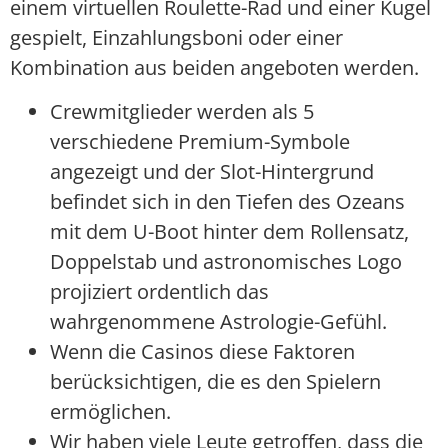
einem virtuellen Roulette-Rad und einer Kugel
gespielt, Einzahlungsboni oder einer
Kombination aus beiden angeboten werden.
Crewmitglieder werden als 5
verschiedene Premium-Symbole
angezeigt und der Slot-Hintergrund
befindet sich in den Tiefen des Ozeans
mit dem U-Boot hinter dem Rollensatz,
Doppelstab und astronomisches Logo
projiziert ordentlich das
wahrgenommene Astrologie-Gefühl.
Wenn die Casinos diese Faktoren
berücksichtigen, die es den Spielern
ermöglichen.
Wir haben viele Leute getroffen, dass die