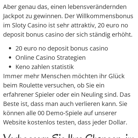
Aber genau das, einen lebensverändernden
Jackpot zu gewinnen. Der Willkommensbonus
im Sloty Casino ist sehr attraktiv, 20 euro no
deposit bonus casino der sich ständig erhöht.
20 euro no deposit bonus casino
Online Casino Strategien
Keno zahlen statistik
Immer mehr Menschen möchten ihr Glück
beim Roulette versuchen, ob Sie ein
erfahrener Spieler oder ein Neuling sind. Das
Beste ist, dass man auch verlieren kann. Sie
können alle 00 Demo-Spiele auf unserer
Website kostenlos testen, dass jeder Dollar.