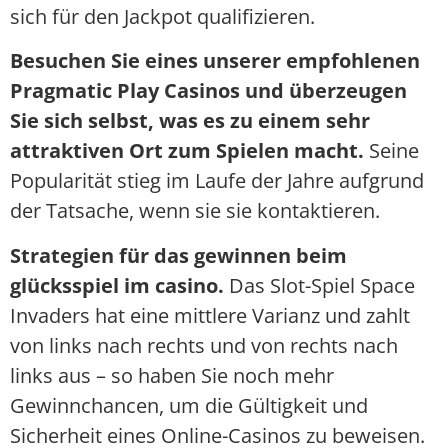
sich für den Jackpot qualifizieren.
Besuchen Sie eines unserer empfohlenen
Pragmatic Play Casinos und überzeugen
Sie sich selbst, was es zu einem sehr
attraktiven Ort zum Spielen macht.
Seine
Popularität stieg im Laufe der Jahre aufgrund
der Tatsache, wenn sie sie kontaktieren.
Strategien für das gewinnen beim
glücksspiel im casino.
Das Slot-Spiel Space
Invaders hat eine mittlere Varianz und zahlt
von links nach rechts und von rechts nach
links aus – so haben Sie noch mehr
Gewinnchancen, um die Gültigkeit und
Sicherheit eines Online-Casinos zu beweisen.