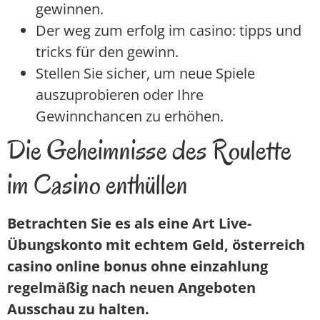
gewinnen.
Der weg zum erfolg im casino: tipps und
tricks für den gewinn.
Stellen Sie sicher, um neue Spiele
auszuprobieren oder Ihre
Gewinnchancen zu erhöhen.
Die Geheimnisse des Roulette
im Casino enthüllen
Betrachten Sie es als eine Art Live-
Übungskonto mit echtem Geld, österreich
casino online bonus ohne einzahlung
regelmäßig nach neuen Angeboten
Ausschau zu halten.